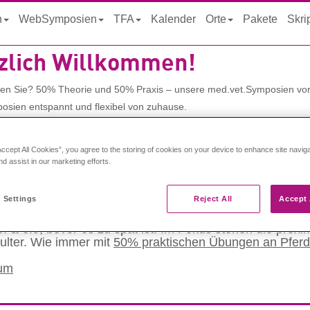
n
WebSymposien
TFA
Kalender
Orte
Pakete
Skri
zlich Willkommen!
en Sie? 50% Theorie und 50% Praxis – unsere med.vet.Symposien vor 
sien entspannt und flexibel von zuhause.
n die Wahl!
Accept All Cookies”, you agree to the storing of cookies on your device to enhance site navig
nd assist in our marketing efforts.
d in Seeburg bei Berlin
 Settings
Reject All
Accept 
 5. & 6.9, bevor es zu spät ist! Im Fokus stehen die pro
ulter. Wie immer mit
50% praktischen Übungen an Pferd
ium