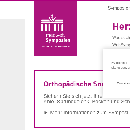
Symposie
Her
Was such
WebSympo
Sie habe
By clicking “
site usage, a
Orthopädische Sono 2 Pfer
Cookies
Sichern Sie sich jetzt Ihren Platz am
Knie, Sprunggelenk, Becken und Sch
► Mehr Informationen zum Sympos