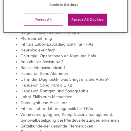
Orthopädische Sono 2
Cookies Settings
Röntgen- und CT-Diagnostik Kleintier und
Aktualisierung der Fachkunde im Strahlenschutz
Reject All
Accept All Cookies
gemäß § 48 A
Fit fürs Labor-Labordiagnostik für TFAs
Diagnostische Anästhesie Pferd
Pferdeernährung
Fit fürs Labor-Labordiagnostik für TFAs
Neurologie-einfach
Chirurgie: Operationen an Kopf und Hals
Anästhesie-Assistenz 2
Basics Intensivmedizin 1
Hands-on Sono Abdomen
CT in der Diagnostik- was bringt uns die Röhre?
Hands-on Sono Kardio 1 +2
Hands-on Röntgen und Sonographie
Labor Skills zum Mitmachen
Osteosynthese-Assistenz
Fit fürs Labor -labordiagnostik für TFAs
Wundversorgung und Komplikationsmanagement:
Synovialbeteiligung bei Pferdeverletzungen erkennen
Sattelkunde-der gesunde Pferderücken