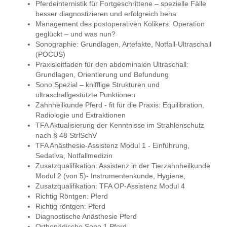
Pferdeinternistik für Fortgeschrittene – spezielle Fälle
besser diagnostizieren und erfolgreich beha
Management des postoperativen Kolikers: Operation
geglückt – und was nun?
Sonographie: Grundlagen, Artefakte, Notfall-Ultraschall
(POCUS)
Praxisleitfaden für den abdominalen Ultraschall:
Grundlagen, Orientierung und Befundung
Sono Spezial – knifflige Strukturen und
ultraschallgestützte Punktionen
Zahnheilkunde Pferd - fit für die Praxis: Equilibration,
Radiologie und Extraktionen
TFA Aktualisierung der Kenntnisse im Strahlenschutz
nach § 48 StrlSchV
TFA Anästhesie-Assistenz Modul 1 - Einführung,
Sedativa, Notfallmedizin
Zusatzqualifikation: Assistenz in der Tierzahnheilkunde
Modul 2 (von 5)- Instrumentenkunde, Hygiene,
Zusatzqualifikation: TFA OP-Assistenz Modul 4
Richtig Röntgen: Pferd
Richtig röntgen: Pferd
Diagnostische Anästhesie Pferd
Orthopädische Sono 1 Pferd