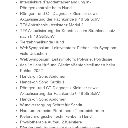
Intensivkurs :Parodentalbehandlung inkl.
Röntgenkontrolle beim Hund
Röntgen- und CT-Diagnostik Kleintier sowie
Aktualisierung der Fachkunde § 48 StrlSchV
TFA Anästhesie -Assistenz Modul 2
TFA Aktualisierung der Kenntnisse im Strahlenschutz
nach § 48 StrlSchV
Tierzahnheilkunde Hund
WebSymposium: Leitsymptom: Fieber - ein Symptom,
viele Ursachen
WebSymposium: Leitsymptom: Polyurie, Polydipsie
das 1x1 am Huf und Gliedmaßenfehlstellungen beim
Fohlen 2022
Hands-on Sono Abdomen
Hands-on Sono Kardio 1
Röntgen- und CT-Diagnostik Kleintier sowie
Aktualisierung der Fachkunde § 48 StrlSchV
Hands-on Sono Abdomen
Wundversorgung Schritt für Schritt
Hauttumore beim Pferd: neue Therapieformen
Kieferchirurgische Technikenbeim Hund
Physiotherapie Aufbau 2 Kleintiere
Pferderehabilitation: von der orthopädischen