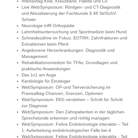
Intensivtag Knie, Kreuzband, Patella und Co
Live WebSymposium: Röntgen- und CT-Diagnostik
und Aktualisierung der Fachkunde § 48 StrlSchV:
Schwer
Neurologie trifft Orthopädie
Lahmheitsuntersuchung und Sportmedizin beim Hund
Schneidezähne im Fokus: EOTRH, Zahnfrakturen und
Extraktionen beim Pferd
Angeborene Herzerkrankungen: Diagnostik und
Management
Rehabilitationsmedizin für TFAs: Grundlagen und
praktische Anwendungen
Das 1x1 am Auge
Kardiologie für Einsteiger
WebSymposium: OP-und Tierversicherung im
Praxisalltag-Chancen, Grenzen, Optionen
WebSymposium: EKG verstehen – Schritt für Schritt
zur Diagnose
WebSymposium: Den Zahnpatienten in der täglichen
Sprechstunde erkennen und richtig managen
WebSymposium: Feline Endokrinologie interaktiv – Teil
1: Aufarbeitung endokrinologischer Fälle bei d
WebSymposium: Feline Endokrinologie interaktiv - Teil