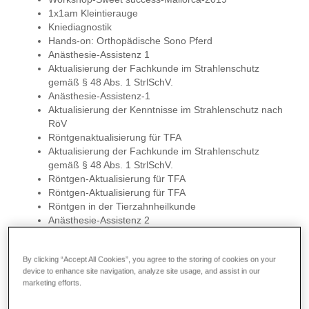
1x1am Kleintierauge
Kniediagnostik
Hands-on: Orthopädische Sono Pferd
Anästhesie-Assistenz 1
Aktualisierung der Fachkunde im Strahlenschutz
gemäß § 48 Abs. 1 StrlSchV.
Anästhesie-Assistenz-1
Aktualisierung der Kenntnisse im Strahlenschutz nach
RöV
Röntgenaktualisierung für TFA
Aktualisierung der Fachkunde im Strahlenschutz
gemäß § 48 Abs. 1 StrlSchV.
Röntgen-Aktualisierung für TFA
Röntgen-Aktualisierung für TFA
Röntgen in der Tierzahnheilkunde
Anästhesie-Assistenz 2
Verhaltensprobleme bei Hund und Katze
CT-Fallbesprechungen
By clicking “Accept All Cookies”, you agree to the storing of cookies on your
Kundenkommunikation
device to enhance site navigation, analyze site usage, and assist in our
Orthopädische Sono 2 Pferd
marketing efforts.
Orthopädische Sono 2 Pferd
Orthopädische Sono 2 Pferd