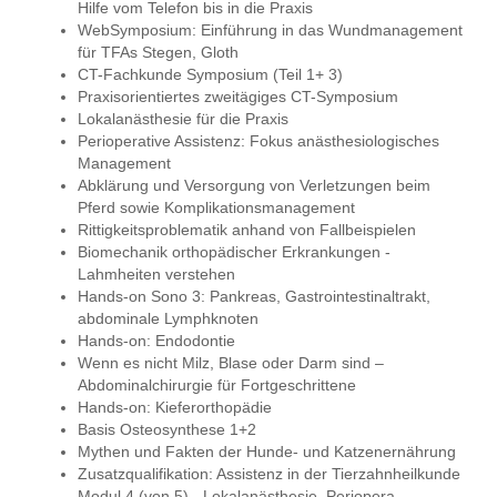
Hilfe vom Telefon bis in die Praxis
WebSymposium: Einführung in das Wundmanagement
für TFAs Stegen, Gloth
CT-Fachkunde Symposium (Teil 1+ 3)
Praxisorientiertes zweitägiges CT-Symposium
Lokalanästhesie für die Praxis
Perioperative Assistenz: Fokus anästhesiologisches
Management
Abklärung und Versorgung von Verletzungen beim
Pferd sowie Komplikationsmanagement
Rittigkeitsproblematik anhand von Fallbeispielen
Biomechanik orthopädischer Erkrankungen -
Lahmheiten verstehen
Hands-on Sono 3: Pankreas, Gastrointestinaltrakt,
abdominale Lymphknoten
Hands-on: Endodontie
Wenn es nicht Milz, Blase oder Darm sind –
Abdominalchirurgie für Fortgeschrittene
Hands-on: Kieferorthopädie
Basis Osteosynthese 1+2
Mythen und Fakten der Hunde- und Katzenernährung
Zusatzqualifikation: Assistenz in der Tierzahnheilkunde
Modul 4 (von 5) - Lokalanästhesie, Periopera