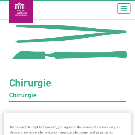
Toggl
navig
Chirurgie
Chirurgie
Zusatzqualifikation: TFA Chirurgie-
vom
25.09.2026
Assistenz Modul 5 (von 5) (Berlin)
bis
Referentin: Dr. Cécile-Simone Alexander
By clicking “Accept All Cookies”, you agree to the storing of cookies on your
device to enhance site navigation, analyze site usage, and assist in our
27.09.2026
Referent: Dr. Felix Lackmann