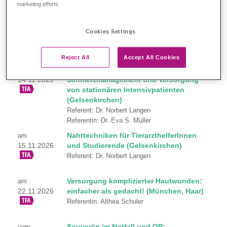
marketing efforts.
Referentin: Dr. Janine Weiß
Live WebSymposium: Modernes
am
Cookies Settings
03.11.2026
Wundmanagement für TFA
Referent: Dr. Max Weniger
Reject All
Accept All Cookies
Tender-Loving-Care:
am
14.11.2026
Schmerzmanagement und Versorgung
von stationären Intensivpatienten
(Gelsenkirchen)
Referent: Dr. Norbert Langen
Referentin: Dr. Eva S. Müller
Nahttechniken für TierarzthelferInnen
am
15.11.2026
und Studierende (Gelsenkirchen)
Referent: Dr. Norbert Langen
Versorgung komplizierter Hautwunden:
am
22.11.2026
einfacher als gedacht! (München, Haar)
Referentin: Althea Schuler
Souverän im Notfall und OP:
vom