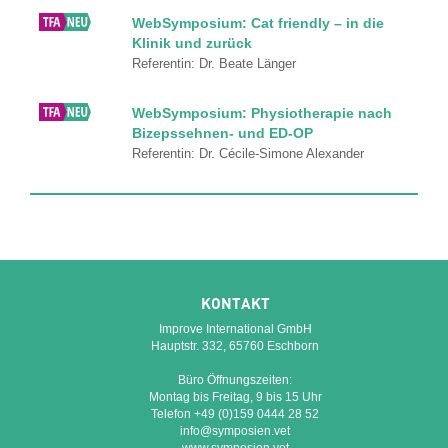
WebSymposium: Cat friendly – in die
Klinik und zurück
Referentin: Dr. Beate Länger
WebSymposium: Physiotherapie nach
Bizepssehnen- und ED-OP
Referentin: Dr. Cécile-Simone Alexander
KONTAKT
Improve International GmbH
Hauptstr. 332, 65760 Eschborn
Büro Öffnungszeiten:
Montag bis Freitag, 9 bis 15 Uhr
Telefon +49 (0)159 0444 28 52
info@symposien.vet