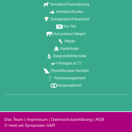
Verhalten/Tierernährung
Heimtiere/Exoten
Sonographie/Ultraschall
Für TFA
Auf anderen Wegen
Pferde
Kardiologie
Diagnostik/Internistik
Röntgen & CT
Physiotherapie Kleintier
Praxismanagement
Kooperationen
Das Team
|
Impressum
|
Datenschutzerklärung
|
AGB
© med.vet.Symposien GbR