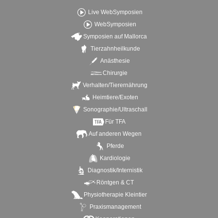
Live WebSymposien
WebSymposien
Symposien auf Mallorca
Tierzahnheilkunde
Anästhesie
Chirurgie
Verhalten/Tierernährung
Heimtiere/Exoten
Sonographie/Ultraschall
Für TFA
Auf anderen Wegen
Pferde
Kardiologie
Diagnostik/Internistik
Röntgen & CT
Physiotherapie Kleintier
Praxismanagement