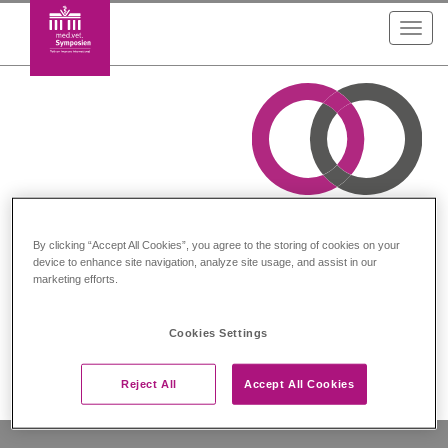
Toggl
navig
By clicking “Accept All Cookies”, you agree to the storing of cookies on your
Kooperationen
device to enhance site navigation, analyze site usage, and assist in our
marketing efforts.
Cookies Settings
In dieser Rubrik bieten wir zur Zeit keine Symposien an.
Reject All
Accept All Cookies