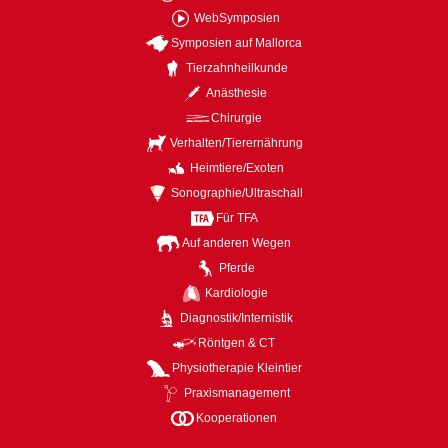
WebSymposien
Symposien auf Mallorca
Tierzahnheilkunde
Anästhesie
Chirurgie
Verhalten/Tierernährung
Heimtiere/Exoten
Sonographie/Ultraschall
Für TFA
Auf anderen Wegen
Pferde
Kardiologie
Diagnostik/Internistik
Röntgen & CT
Physiotherapie Kleintier
Praxismanagement
Kooperationen