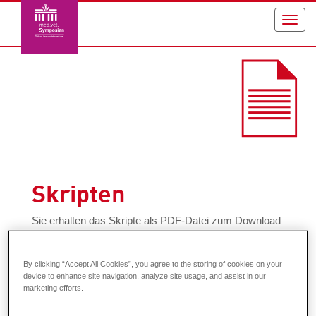
Toggl
navig
Skripten
Sie erhalten das Skripte als PDF-Datei zum Download
in Ihrem Kundenbereich!
By clicking “Accept All Cookies”, you agree to the storing of cookies on your
Physiotherapie Kleintier
device to enhance site navigation, analyze site usage, and assist in our
marketing efforts.
Rehabilitationsmedizin für TFAs: Grundlagen und