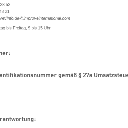
 28 52
48 21
vet
/
Info.de@improveinternational.com
g bis Freitag, 9 bis 15 Uhr
mer:
entifikationsnummer gemäß § 27a Umsatzsteu
erantwortung: