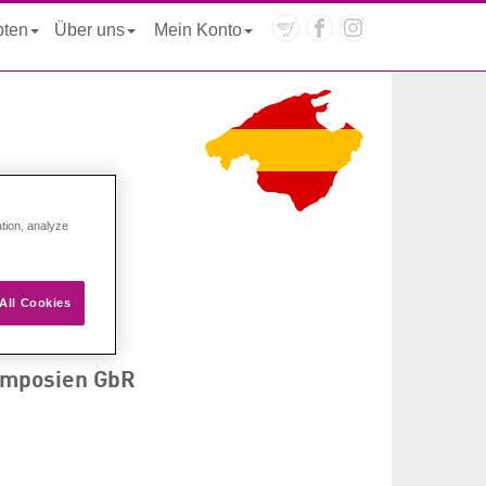
pten
Über uns
Mein Konto
ation, analyze
All Cookies
Symposien GbR