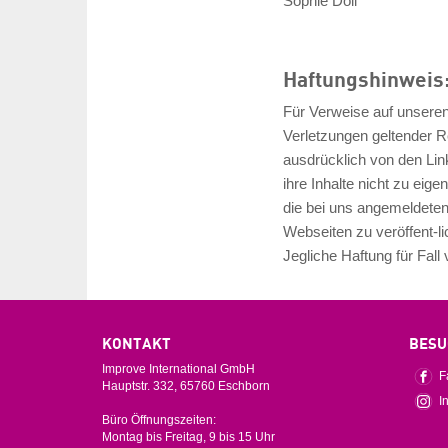
Sophie Doll
Haftungshinweis
Für Verweise auf unseren 
Verletzungen geltender Re
ausdrücklich von den Lin
ihre Inhalte nicht zu eige
die bei uns angemeldeten
Webseiten zu veröffent-lic
Jegliche Haftung für Fal
KONTAKT
BESU
Improve International GmbH
F
Hauptstr. 332, 65760 Eschborn
I
Büro Öffnungszeiten:
Montag bis Freitag, 9 bis 15 Uhr