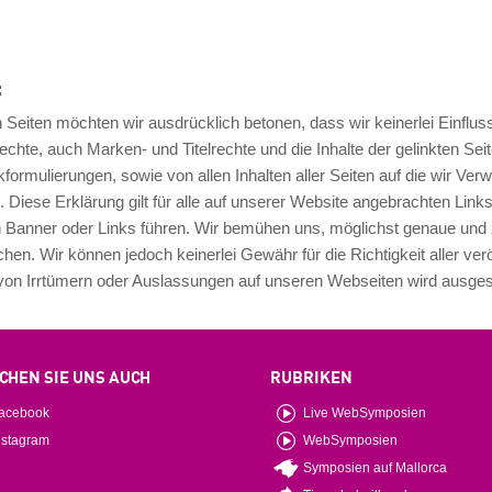
:
Seiten möchten wir ausdrücklich betonen, dass wir keinerlei Einfluss 
chte, auch Marken- und Titelrechte und die Inhalte der gelinkten Sei
kformulierungen, sowie von allen Inhalten aller Seiten auf die wir V
n. Diese Erklärung gilt für alle auf unserer Website angebrachten Links
 Banner oder Links führen. Wir bemühen uns, möglichst genaue und 
hen. Wir können jedoch keinerlei Gewähr für die Richtigkeit aller verö
l von Irrtümern oder Auslassungen auf unseren Webseiten wird ausge
CHEN SIE UNS AUCH
RUBRIKEN
acebook
Live WebSymposien
nstagram
WebSymposien
Symposien auf Mallorca