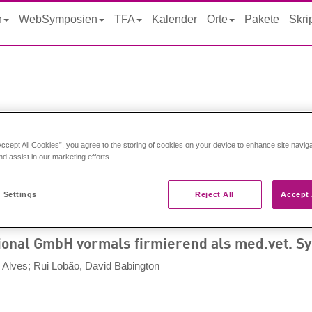
n
WebSymposien
TFA
Kalender
Orte
Pakete
Skri
Accept All Cookies”, you agree to the storing of cookies on your device to enhance site navig
nd assist in our marketing efforts.
m
 Settings
Reject All
Accept 
ional GmbH vormals firmierend als med.vet. 
 Alves; Rui Lobão, David Babington