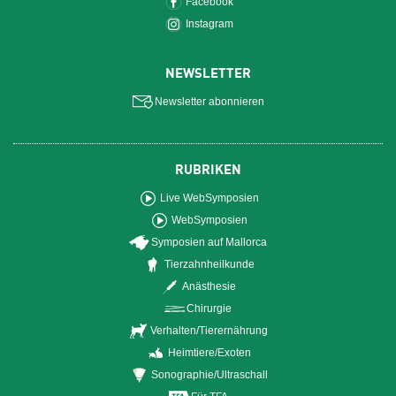
Facebook
Instagram
NEWSLETTER
Newsletter abonnieren
RUBRIKEN
Live WebSymposien
WebSymposien
Symposien auf Mallorca
Tierzahnheilkunde
Anästhesie
Chirurgie
Verhalten/Tierernährung
Heimtiere/Exoten
Sonographie/Ultraschall