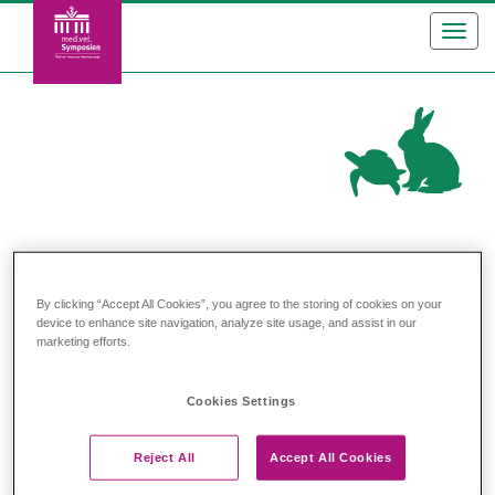
Toggl
navig
Heimtiere/Exoten
By clicking “Accept All Cookies”, you agree to the storing of cookies on your
device to enhance site navigation, analyze site usage, and assist in our
Heimtiere/Exoten
marketing efforts.
Cookies Settings
Heimtierwissen für TFAs – was zählt im
am
24.04.2027
Praxisalltag? (Berlin)
Reject All
Accept All Cookies
Referentin: Dr. Britta Schuhmann