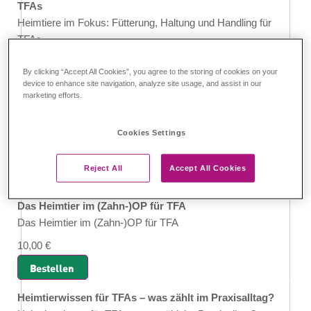
TFAs
Heimtiere im Fokus: Fütterung, Haltung und Handling für
TFAs
10,00 €
By clicking “Accept All Cookies”, you agree to the storing of cookies on your
device to enhance site navigation, analyze site usage, and assist in our
Bestellen
marketing efforts.
Das 1x1 der Vogelmedizin für TierärztInnen
Das 1x1 der Vogelmedizin für TierärztInnen
Cookies Settings
10,00 €
Reject All
Accept All Cookies
Bestellen
Das Heimtier im (Zahn-)OP für TFA
Das Heimtier im (Zahn-)OP für TFA
10,00 €
Bestellen
Heimtierwissen für TFAs – was zählt im Praxisalltag?