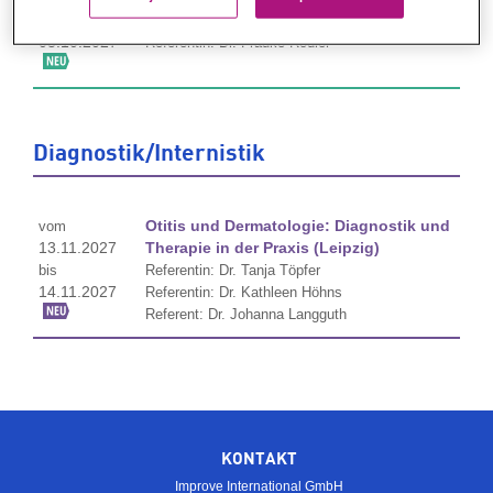
bis
Referentin: Dr. Amalia Bolia
03.10.2027
Referentin: Dr. Frauke Rödler
Diagnostik/Internistik
Otitis und Dermatologie: Diagnostik und
vom
13.11.2027
Therapie in der Praxis (Leipzig)
bis
Referentin: Dr. Tanja Töpfer
14.11.2027
Referentin: Dr. Kathleen Höhns
Referent: Dr. Johanna Langguth
KONTAKT
Improve International GmbH