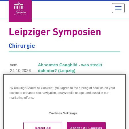
Toggl
navig
Leipziger Symposien
Chirurgie
Abnormes Gangbild - was steckt
vom
24.10.2026
dahinter? (Leipzig)
bis
Referent: Dr. Shenja Loderstedt
25.10.2026
Referent: Prof. Dr. Peter Böttcher
By clicking “Accept All Cookies”, you agree to the storing of cookies on your
device to enhance site navigation, analyze site usage, and assist in our
Tetraparese: Neurolokalisation und
am
marketing efforts.
22.05.2027
Bildgebung (Leipzig)
Referent: Dr. Shenja Loderstedt
Cookies Settings
Referentin: Dr. Carina Tästensen
Onkochirurgie in der Kleintierpraxis
vom
Reject All
Accept All Cookies
02.10.2027
(Leipzig)