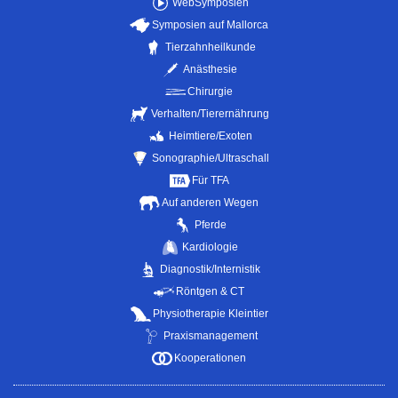
WebSymposien
Symposien auf Mallorca
Tierzahnheilkunde
Anästhesie
Chirurgie
Verhalten/Tierernährung
Heimtiere/Exoten
Sonographie/Ultraschall
Für TFA
Auf anderen Wegen
Pferde
Kardiologie
Diagnostik/Internistik
Röntgen & CT
Physiotherapie Kleintier
Praxismanagement
Kooperationen