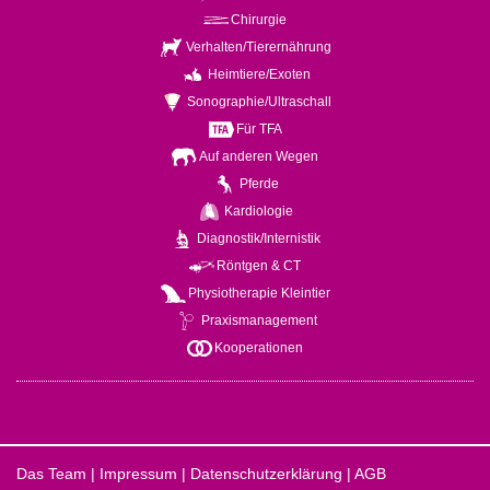
Chirurgie
Verhalten/Tierernährung
Heimtiere/Exoten
Sonographie/Ultraschall
Für TFA
Auf anderen Wegen
Pferde
Kardiologie
Diagnostik/Internistik
Röntgen & CT
Physiotherapie Kleintier
Praxismanagement
Kooperationen
Das Team
|
Impressum
|
Datenschutzerklärung
|
AGB