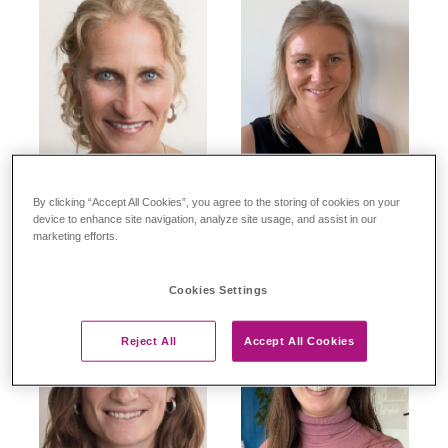
By clicking “Accept All Cookies”, you agree to the storing of cookies on your
BBA Ann-Christin van Nahl
Dr. Stefanie Wolters
device to enhance site navigation, analyze site usage, and assist in our
marketing efforts.
Cookies Settings
Reject All
Accept All Cookies