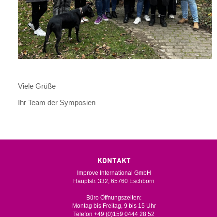
Viele Grüße
Ihr Team der Symposien
KONTAKT
Improve International GmbH
Hauptstr. 332, 65760 Eschborn
Büro Öffnungszeiten:
Montag bis Freitag, 9 bis 15 Uhr
Telefon +49 (0)159 0444 28 52