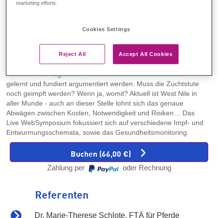
marketing efforts.
Gesundheitsmonitoring
beim Pferd
Cookies Settings
Reject All
Accept All Cookies
Das Gesundheitsmonitoring, Entwurmungen und Impfungen sind
Routine in der täglichen Praxis. Aber auch die Routine will
gelernt und fundiert argumentiert werden. Muss die Zuchtstute
noch geimpft werden? Wenn ja, womit? Aktuell ist West Nile in
aller Munde - auch an dieser Stelle lohnt sich das genaue
Abwägen zwischen Kosten, Notwendigkeit und Risiken… Das
Live WebSymposium fokussiert sich auf verschiedene Impf- und
Entwurmungsschemata, sowie das Gesundheitsmonitoring.
Buchen (66,00 €)
Zahlung per
oder Rechnung
Referenten
Dr. Marie-Therese Schlote, FTÄ für Pferde