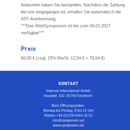
Antworten haben Sie bestanden. Nachdem die Zahlung
bei uns eingegangen ist, erhalten Sie automatisch die
ATF-Anerkennung.
***Das WebSymposium ist bis zum 06.01.2027
verfügbar***
Preis
66,00 € (zzgl. 19% MwSt. 12,54 € = 78,54 €)
KONTAKT
Improve International GmbH
Hauptstr. 332, 65760 Eschborn
Büro Öffnungszeiten:
Montag bis Freitag, 9 bis 15 Uhr
Telefon +49 (0)159 0444 28 52
info@symposien.vet
www.symposien.vet