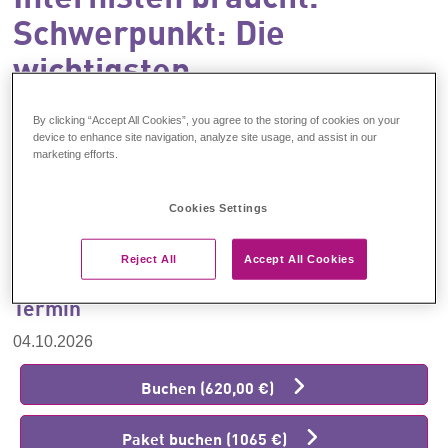
Schwerpunkt: Die
wichtigsten
Schilddrüsenerkrankungen
By clicking “Accept All Cookies”, you agree to the storing of cookies on your
(Haan)
device to enhance site navigation, analyze site usage, and assist in our
marketing efforts.
Behandelt wird die radiologische Aufarbeitung der wichtigsten
Cookies Settings
Halsorgane mit Schwerpunkt auf der Schilddrüse, kombiniert mit
spannenden Fällen aus der internistischen Praxis und
Reject All
Accept All Cookies
praktischen Übungen.
Termin
04.10.2026
Buchen (620,00 €)
Paket buchen (1065 €)