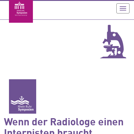
Toggl
navig
Wenn der Radiologe einen
Internisten braucht.