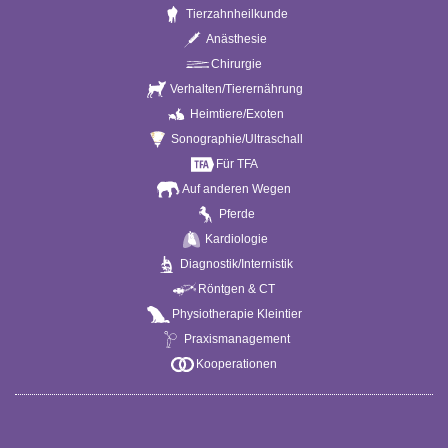
Tierzahnheilkunde
Anästhesie
Chirurgie
Verhalten/Tierernährung
Heimtiere/Exoten
Sonographie/Ultraschall
Für TFA
Auf anderen Wegen
Pferde
Kardiologie
Diagnostik/Internistik
Röntgen & CT
Physiotherapie Kleintier
Praxismanagement
Kooperationen