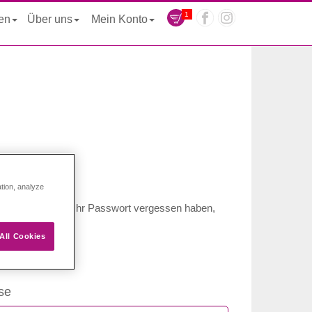
1
ten
Über uns
Mein Konto
ation, analyze
unde
. Sollten Sie Ihr Passwort vergessen haben,
All Cookies
se