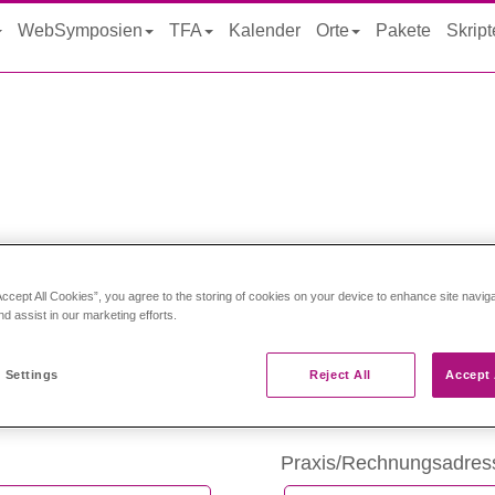
WebSymposien
TFA
Kalender
Orte
Pakete
Skrip
ierung
Accept All Cookies”, you agree to the storing of cookies on your device to enhance site navig
nd assist in our marketing efforts.
iert sind/bestellt haben, melden Sie sich bitte unter
Registrierter K
e Ihrer Emailadresse ein neues Passwort an.
 Settings
Reject All
Accept 
Neuer Kunde
Praxis/Rechnungsadres