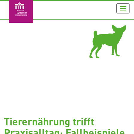
Toggl
navig
Tierernährung trifft
Praxisalltag: Fallbeispiele