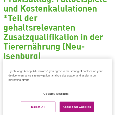
und Kostenkalulationen
*Teil der
gehaltsrelevanten
Zusatzqualifikation in der
Tierernährung (Neu-
Isenburg)
By clicking “Accept All Cookies”, you agree to the storing of cookies on your
Theorie wird erst durch Praxis lebendig. In diesem Modul
device to enhance site navigation, analyze site usage, and assist in our
wenden Sie Ihr Wissen aus den bisherigen Einheiten gezielt an.
marketing efforts.
Gemeinsam bearbeiten wir reale Fallbeispiele aus der
Ernährungsberatung und trainieren, wie Sie rationelle
Kalkulationen erstellen und anpassen. Dabei berücksichtigen Sie
Cookies Settings
unterschiedliche Lebensphasen, mögliche Erkrankungen sowie
die individuellen Bedürfnisse von Hunden und Katzen.
Reject All
Accept All Cookies
Thematisiert werden außerdem Ergänzungsfuttermittel und
deren Einbindung in die Ration.