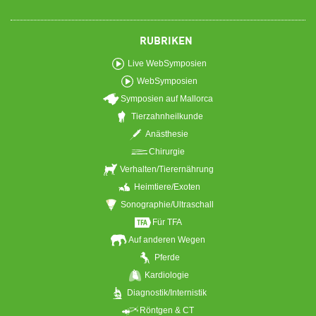
RUBRIKEN
Live WebSymposien
WebSymposien
Symposien auf Mallorca
Tierzahnheilkunde
Anästhesie
Chirurgie
Verhalten/Tierernährung
Heimtiere/Exoten
Sonographie/Ultraschall
Für TFA
Auf anderen Wegen
Pferde
Kardiologie
Diagnostik/Internistik
Röntgen & CT